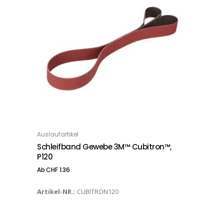
Dieses Produkt weist mehrere Varianten auf. Die Optionen können auf der Produktseite gewählt werden
Auslaufartikel
OPTIONS
Schleifband Gewebe 3M™ Cubitron™,
P120
Ab
CHF
1.36
Artikel-NR.:
CUBITRON120