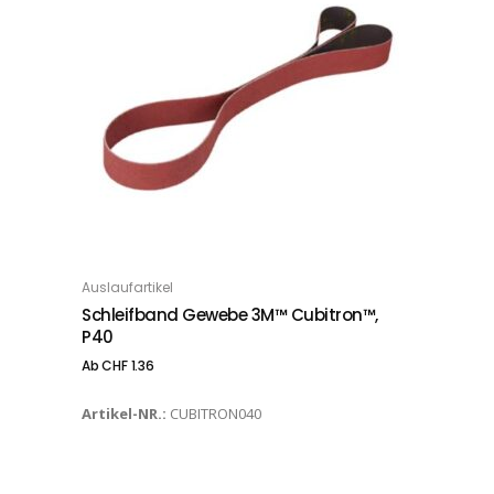
Dieses Produkt weist mehrere Varianten auf. Die Optionen können auf der Produktseite gewählt werden
Auslaufartikel
OPTIONS
Schleifband Gewebe 3M™ Cubitron™,
P40
Ab
CHF
1.36
Artikel-NR.:
CUBITRON040