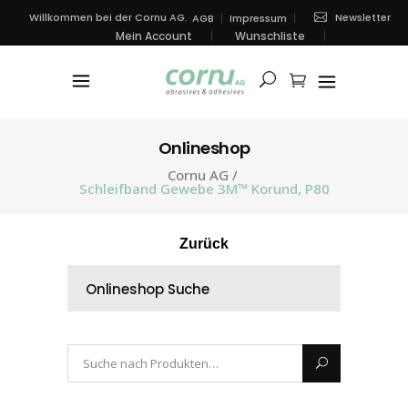
Newsletter
Willkommen bei der Cornu AG.
AGB
Impressum
Mein Account
Wunschliste
Onlineshop
Cornu AG
/
Schleifband Gewebe 3M™ Korund, P80
Zurück
Onlineshop Suche