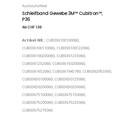
Auslaufartikel
OPTIONS
Schleifband Gewebe 3M™ Cubitron™,
P36
Ab
CHF
1.36
Artikel-NR.:
CUB036100100060,
CUB036100110060, CUB036100122060,
CUB036100200060, CUB0361233060,
CUB0361252060, CUB036150200060,
CUB0361652060, CUB0361945760, CUB0362953360,
CUB03650100060, CUB03650125060,
CUB03650200060, CUB03650250060,
CUB03675100060, CUB03675150060,
CUB03675200060, CUB03675225060,
CUB03675275060