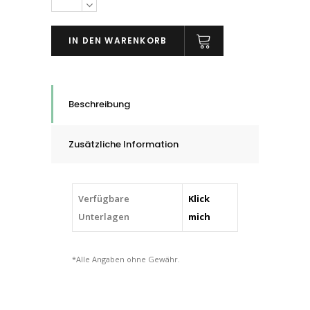
Gewebe
3M™
IN DEN WARENKORB
Korund,
P80
quantity
Beschreibung
Zusätzliche Information
Verfügbare
Klick
Unterlagen
mich
*Alle Angaben ohne Gewähr.