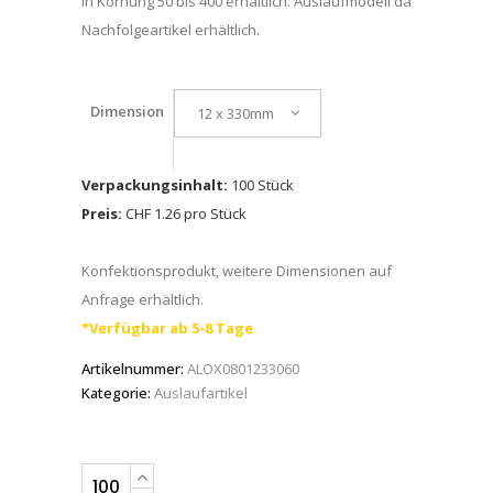
In Körnung 50 bis 400 erhältlich. Auslaufmodell da
Nachfolgeartikel erhältlich.
Dimension
12 x 330mm
Verpackungsinhalt:
100 Stück
Preis:
CHF 1.26 pro Stück
Konfektionsprodukt, weitere Dimensionen auf
Anfrage erhältlich.
*Verfügbar ab 5-8 Tage
Artikelnummer:
ALOX0801233060
Kategorie:
Auslaufartikel
Schleifband