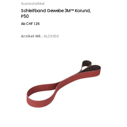
Auslaufartikel
OPTIONS
Schleifband Gewebe 3M™ Korund,
P50
Ab
CHF
1.26
Artikel-NR.:
ALOX050
Dieses Produkt weist mehrere Varianten auf. Die Optionen können auf der Produktseite gewählt werden