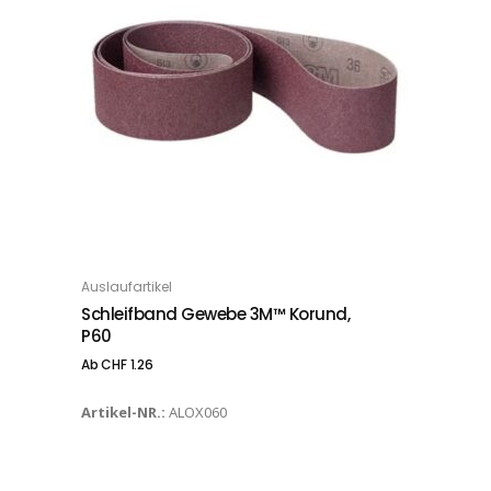
Dieses Produkt weist mehrere Varianten auf. Die Optionen können auf der Produktseite gewählt werden
Auslaufartikel
OPTIONS
Schleifband Gewebe 3M™ Korund,
P60
Ab
CHF
1.26
Artikel-NR.:
ALOX060