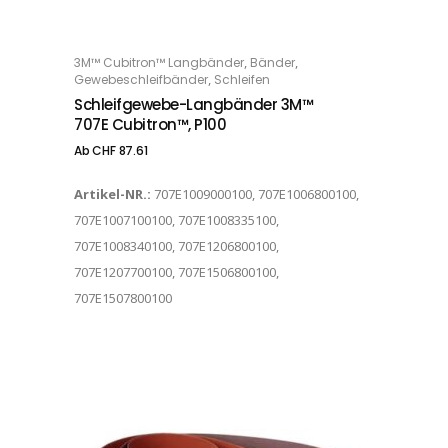
Dieses Produkt weist mehrere Varianten auf. Die Optionen können auf der Produktseite gewählt werden
,
,
3M™ Cubitron™ Langbänder
Bänder
OPTIONS
,
Gewebeschleifbänder
Schleifen
Schleifgewebe-Langbänder 3M™
707E Cubitron™, P100
Ab
CHF
87.61
Artikel-NR.:
707E1009000100, 707E1006800100,
707E1007100100, 707E1008335100,
707E1008340100, 707E1206800100,
707E1207700100, 707E1506800100,
707E1507800100