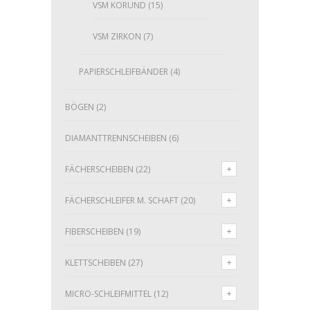
VSM KORUND
(15)
VSM ZIRKON
(7)
PAPIERSCHLEIFBÄNDER
(4)
BÖGEN
(2)
DIAMANTTRENNSCHEIBEN
(6)
FÄCHERSCHEIBEN
(22)
FÄCHERSCHLEIFER M. SCHAFT
(20)
FIBERSCHEIBEN
(19)
KLETTSCHEIBEN
(27)
MICRO-SCHLEIFMITTEL
(12)