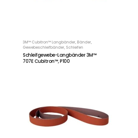
,
,
3M™ Cubitron™ Langbänder
Bänder
WEITERLESEN
,
Gewebeschleifbänder
Schleifen
Schleifgewebe-Langbänder 3M™
707E Cubitron™, P100