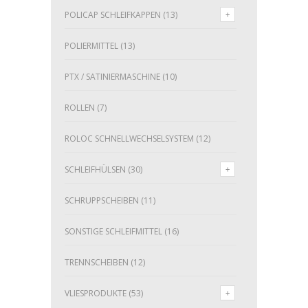
POLICAP SCHLEIFKAPPEN
(13)
POLIERMITTEL
(13)
PTX / SATINIERMASCHINE
(10)
ROLLEN
(7)
ROLOC SCHNELLWECHSELSYSTEM
(12)
SCHLEIFHÜLSEN
(30)
SCHRUPPSCHEIBEN
(11)
SONSTIGE SCHLEIFMITTEL
(16)
TRENNSCHEIBEN
(12)
VLIESPRODUKTE
(53)