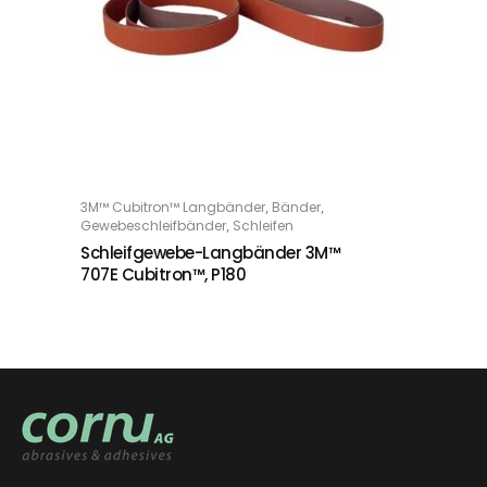
,
,
3M™ Cubitron™ Langbänder
Bänder
WEITERLESEN
,
Gewebeschleifbänder
Schleifen
Schleifgewebe-Langbänder 3M™
707E Cubitron™, P180