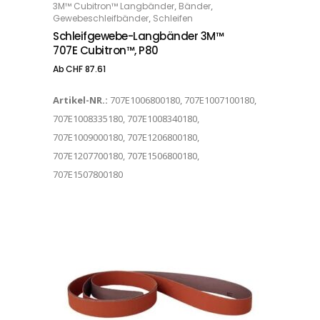
,
,
3M™ Cubitron™ Langbänder
Bänder
OPTIONS
,
Gewebeschleifbänder
Schleifen
Schleifgewebe-Langbänder 3M™
707E Cubitron™, P80
Ab
CHF
87.61
Artikel-NR.:
707E1006800180, 707E1007100180,
707E1008335180, 707E1008340180,
707E1009000180, 707E1206800180,
707E1207700180, 707E1506800180,
707E1507800180