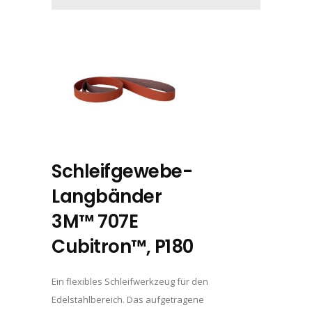
Schleifgewebe-
Langbänder
3M™ 707E
Cubitron™, P180
Ein flexibles Schleifwerkzeug für den
Edelstahlbereich. Das aufgetragene