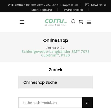
Newsletter
Willkommen bei der Cornu AG.
AGB
Impressum
Mein Account
Wunschliste
Onlineshop
Cornu AG
/
Schleifgewebe-Langbänder 3M™ 707E
Cubitron™, P180
Zurück
Onlineshop Suche