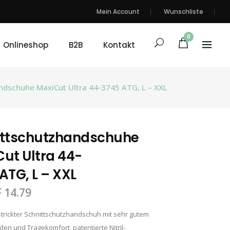
Mein Account
Wunschliste
0
Onlineshop
B2B
Kontakt
ndschuhe MaxiCut Ultra 44-3745 ATG, L – XXL
ittschutzhandschuhe
ut Ultra 44-
ATG, L – XXL
F
14.79
trickter Schnittschutzhandschuh mit sehr gutem
en und Tragekomfort, patentierte Nitril-