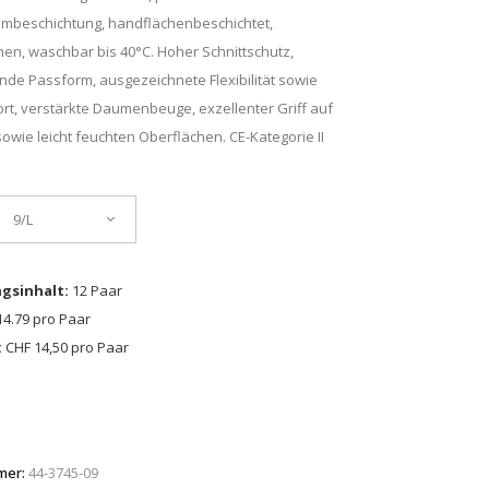
mbeschichtung, handflächenbeschichtet,
en, waschbar bis 40°C. Hoher Schnittschutz,
de Passform, ausgezeichnete Flexibilität sowie
t, verstärkte Daumenbeuge, exzellenter Griff auf
owie leicht feuchten Oberflächen. CE-Kategorie II
9/L
gsinhalt:
12 Paar
4.79 pro Paar
:
CHF 14,50 pro Paar
mer:
44-3745-09