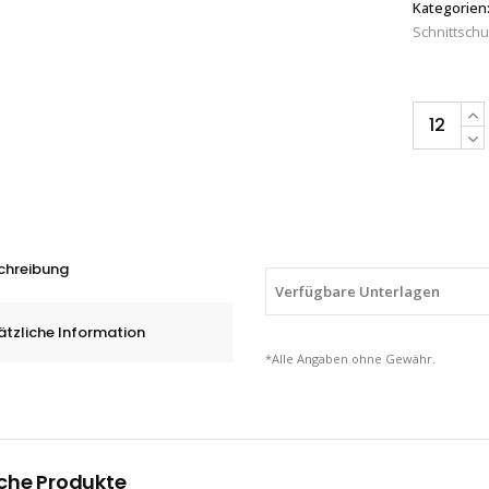
Kategorien
Schnittsch
Schnittsch
MaxiCut
Ultra
44-
3745
ATG,
chreibung
L
Verfügbare Unterlagen
-
ätzliche Information
XXL
*Alle Angaben ohne Gewähr.
quantity
che Produkte