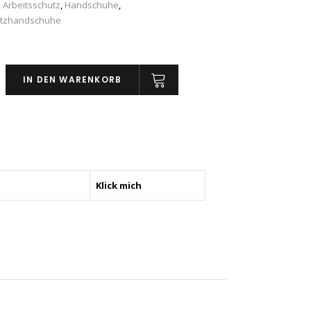
:
Arbeitsschutz
,
Handschuhe
,
utzhandschuhe
utzhandschuhe
IN DEN WARENKORB
Klick mich