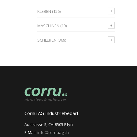
KLEBEN
(156)
MASCHINEN
(19)
SCHLEIFEN
(369)
Cornu AG Industriebedarf
Austrasse 5, CH-8505 Pfyn
E-Mail:
info@cornuag.ch