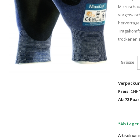
Mikroschau
vorgewasch
hervorragen
Tragekomfor
trockenen s
Grösse
Verpackun
Preis:
CHF 1
Ab 72 Paar
*Ab Lager
Artikelnum