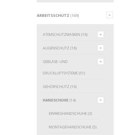
ARBEITSSCHUTZ
(169)
ATEMSCHUTZMASKEN
(16)
AUGENSCHUTZ
(18)
GEBLÄSE- UND
DRUCKLUFTSYSTEME
(51)
GEHÖRSCHUTZ
(16)
HANDSCHUHE
(14)
EINWEGHANDSCHUHE
(3)
MONTAGEHANDSCHUHE
(5)