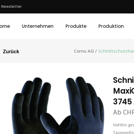
Newsletter
ome
Unternehmen
Produkte
Produktion
Cornu AG
/
Schnittschutzha
Zurück
Schn
MaxiC
3745 
Ab
CH
Nahtlos ges
Tastempfind