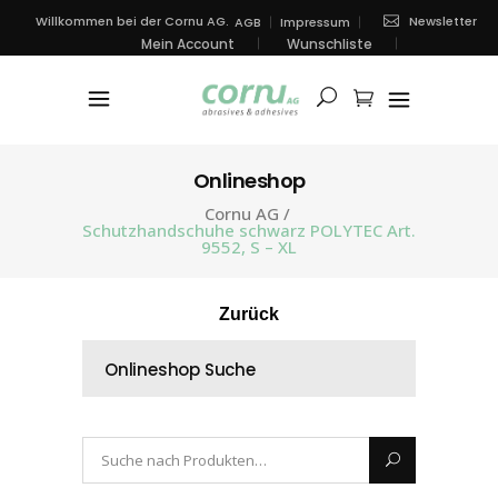
Newsletter
Willkommen bei der Cornu AG.
AGB
Impressum
Mein Account
Wunschliste
Onlineshop
Cornu AG
/
Schutzhandschuhe schwarz POLYTEC Art.
9552, S – XL
Zurück
Onlineshop Suche