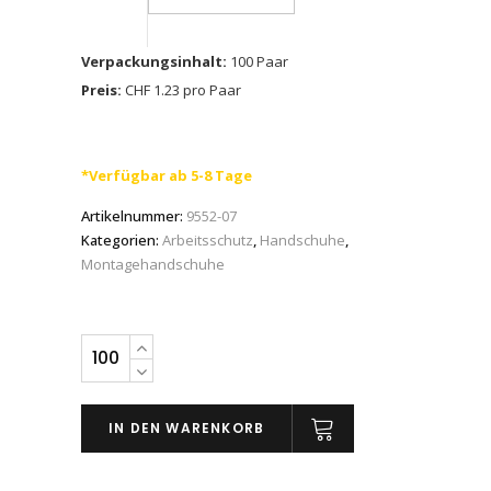
Verpackungsinhalt:
100 Paar
Preis:
CHF 1.23 pro Paar
*Verfügbar ab 5-8 Tage
Artikelnummer:
9552-07
Kategorien:
Arbeitsschutz
,
Handschuhe
,
Montagehandschuhe
Schutzhandschuhe
schwarz
POLYTEC
IN DEN WARENKORB
Art.
9552,
S