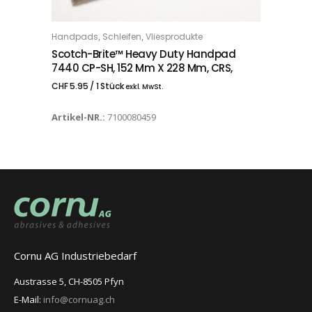
,
,
Handpads
Schleifen
Vliesprodukte
IN DEN WARENKORB
Scotch-Brite™ Heavy Duty Handpad
7440 CP-SH, 152 Mm X 228 Mm, CRS,
CHF
5.95
/ 1 Stück
exkl. MwSt.
Artikel-NR.:
7100080459
Cornu AG Industriebedarf
Austrasse 5, CH-8505 Pfyn
E-Mail:
info@cornuag.ch