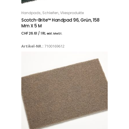
,
,
Handpads
Schleifen
Vliesprodukte
IN DEN WARENKORB
Scotch-Brite™ Handpad 96, Grün, 158
Mm X 5 M
CHF
26.61
/ 1 RL
exkl. MwSt.
Artikel-NR.:
7100169612