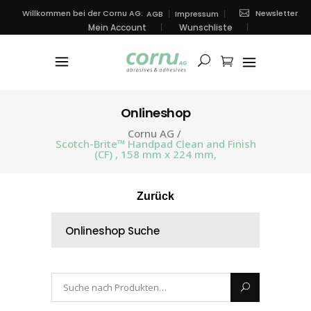
Newsletter
Willkommen bei der Cornu AG.
AGB
Impressum
Mein Account
Wunschliste
Onlineshop
Cornu AG
/
Scotch-Brite™ Handpad Clean and Finish
(CF) , 158 mm x 224 mm,
Zurück
Onlineshop Suche