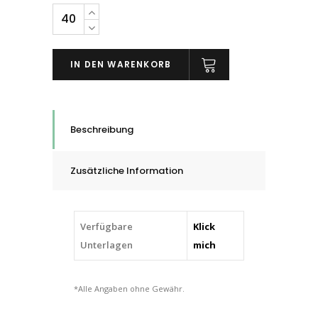
Scotch-
Brite™
Handpad
IN DEN WARENKORB
Clean
and
Finish
(CF)
Beschreibung
,
158
Zusätzliche Information
mm
x
224
Verfügbare
Klick
mm,
Unterlagen
mich
quantity
*Alle Angaben ohne Gewähr.