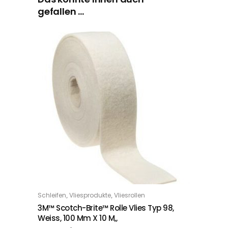
gefallen …
,
,
Schleifen
Vliesprodukte
Vliesrollen
IN DEN WARENKORB
3M™ Scotch-Brite™ Rolle Vlies Typ 98,
Weiss, 100 Mm X 10 M,,