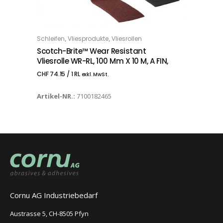
,
,
Schleifen
Vliesprodukte
Vliesrollen
IN DEN WARENKORB
Scotch-Brite™ Wear Resistant
Vliesrolle WR-RL, 100 Mm X 10 M, A FIN,
CHF
74.15
/ 1 RL
exkl. MwSt.
Artikel-NR.:
7100182465
Cornu AG Industriebedarf
Austrasse 5, CH-8505 Pfyn