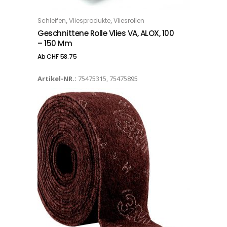
Dieses Produkt weist mehrere Varianten auf. Die Optionen können auf der Produktseite gewählt werden
,
,
Schleifen
Vliesprodukte
Vliesrollen
OPTIONS
Geschnittene Rolle Vlies VA, ALOX, 100
– 150 Mm
Ab
CHF
58.75
Artikel-NR.:
75475315, 75475895