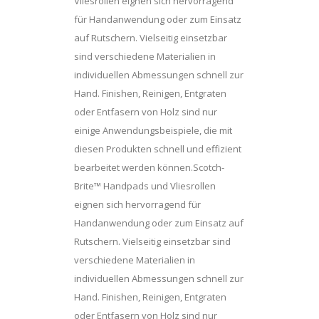
Vliesrollen eignen sich hervorragend
ultra
für Handanwendung oder zum Einsatz
fine,
auf Rutschern. Vielseitig einsetzbar
35-
sind verschiedene Materialien in
fach
individuellen Abmessungen schnell zur
perforiert,
Hand. Finishen, Reinigen, Entgraten
quantity
oder Entfasern von Holz sind nur
einige Anwendungsbeispiele, die mit
diesen Produkten schnell und effizient
bearbeitet werden können.Scotch-
Brite™ Handpads und Vliesrollen
eignen sich hervorragend für
Handanwendung oder zum Einsatz auf
Rutschern. Vielseitig einsetzbar sind
verschiedene Materialien in
individuellen Abmessungen schnell zur
Hand. Finishen, Reinigen, Entgraten
oder Entfasern von Holz sind nur