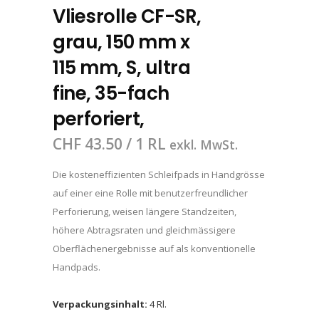
Vliesrolle CF-SR,
grau, 150 mm x
115 mm, S, ultra
fine, 35-fach
perforiert,
CHF
43.50
/ 1 RL
exkl. MwSt.
Die kosteneffizienten Schleifpads in Handgrösse
auf einer eine Rolle mit benutzerfreundlicher
Perforierung, weisen längere Standzeiten,
höhere Abtragsraten und gleichmässigere
Oberflächenergebnisse auf als konventionelle
Handpads.
Verpackungsinhalt:
4 Rl.