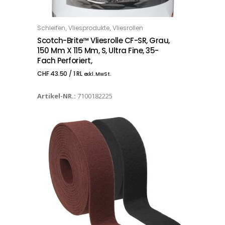
,
,
Schleifen
Vliesprodukte
Vliesrollen
IN DEN WARENKORB
Scotch-Brite™ Vliesrolle CF-SR, Grau,
150 Mm X 115 Mm, S, Ultra Fine, 35-
Fach Perforiert,
CHF
43.50
/ 1 RL
exkl. MwSt.
Artikel-NR.:
7100182225