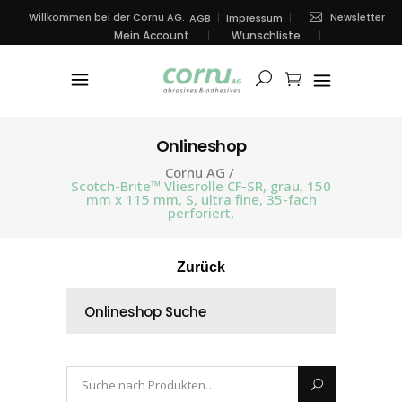
Newsletter
Willkommen bei der Cornu AG.
AGB
Impressum
Mein Account
Wunschliste
Onlineshop
Cornu AG
/
Scotch-Brite™ Vliesrolle CF-SR, grau, 150
mm x 115 mm, S, ultra fine, 35-fach
perforiert,
Zurück
Onlineshop Suche