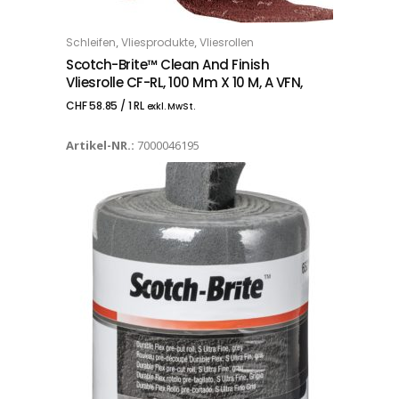
,
,
Schleifen
Vliesprodukte
Vliesrollen
IN DEN WARENKORB
Scotch-Brite™ Clean And Finish
Vliesrolle CF-RL, 100 Mm X 10 M, A VFN,
CHF
58.85
/ 1 RL
exkl. MwSt.
Artikel-NR.:
7000046195