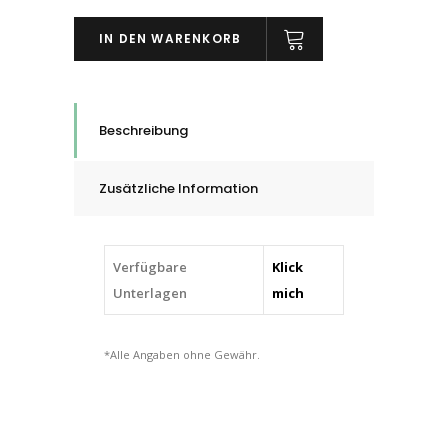
Keramik
IN DEN WARENKORB
TopSize
XF870
X-
LOCK,
Beschreibung
125
mm,
Zusätzliche Information
P36
-
P120
Verfügbare
Klick
quantity
Unterlagen
mich
*Alle Angaben ohne Gewähr.