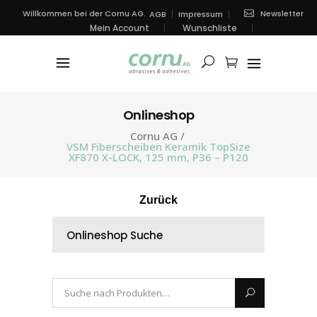
Newsletter
Willkommen bei der Cornu AG.
AGB
Impressum
Mein Account
Wunschliste
Onlineshop
Cornu AG
/
VSM Fiberscheiben Keramik TopSize
XF870 X-LOCK, 125 mm, P36 – P120
Zurück
Onlineshop Suche