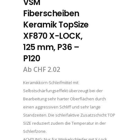
VSM
Fiberscheiben
Keramik TopSize
XF870 X-LOCK,
125 mm, P36 –
P120
Ab
CHF
2.02
Keramikkorn-Schleifmittel mit
Selbstschärfungseffekt überzeugt bei der
Bearbeitung sehr harter Oberflächen durch
einen aggressiven Schliff und sehr lange
Standzeiten. Die schleifaktive Zusatzschicht TOP
SIZE reduziert zudem die Temperatur in der
Schleifzone.
ACHTUNG: Nur für Winkelschleifer mit X-Lock