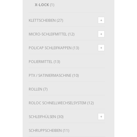
X-LOCK
(1)
KLETTSCHEIBEN
(27)
MICRO-SCHLEIFMITTEL
(12)
POLICAP SCHLEIFKAPPEN
(13)
POLIERMITTEL
(13)
PTX / SATINIERMASCHINE
(10)
ROLLEN
(7)
ROLOC SCHNELLWECHSELSYSTEM
(12)
SCHLEIFHÜLSEN
(30)
SCHRUPPSCHEIBEN
(11)