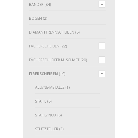
BÄNDER
(84)
BÖGEN
(2)
DIAMANTTRENNSCHEIBEN
(6)
FÄCHERSCHEIBEN
(22)
FÄCHERSCHLEIFER M. SCHAFT
(20)
FIBERSCHEIBEN
(19)
ALU/NE-METALLE
(1)
STAHL
(6)
STAHL/INOX
(8)
STÜTZTELLER
(3)