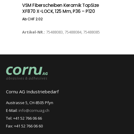
VSM Fiberscheiben Keramik TopSize
XF870 X-LOCK, 125 Mm, P36 – P120
Ab
CHF
2.02
Artikel-NR.:
75488083, 75488084, 75488085
Cornu AG Industriebedarf
Austrasse 5, CH-8505 Pfyn
E-Mail:
info@cornuag.ch
Tel: +41 52 766 06 66
Fax: +41 52 766 06 60