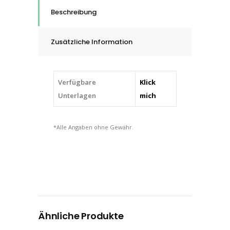
TopSize
Beschreibung
XK870F,
Korn
Zusätzliche Information
K
120
quantity
Verfügbare
Klick
Unterlagen
mich
*Alle Angaben ohne Gewähr.
Ähnliche Produkte