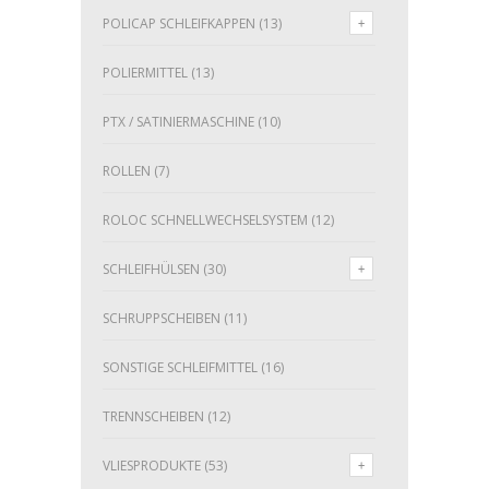
POLICAP SCHLEIFKAPPEN
(13)
POLIERMITTEL
(13)
PTX / SATINIERMASCHINE
(10)
ROLLEN
(7)
ROLOC SCHNELLWECHSELSYSTEM
(12)
SCHLEIFHÜLSEN
(30)
SCHRUPPSCHEIBEN
(11)
SONSTIGE SCHLEIFMITTEL
(16)
TRENNSCHEIBEN
(12)
VLIESPRODUKTE
(53)