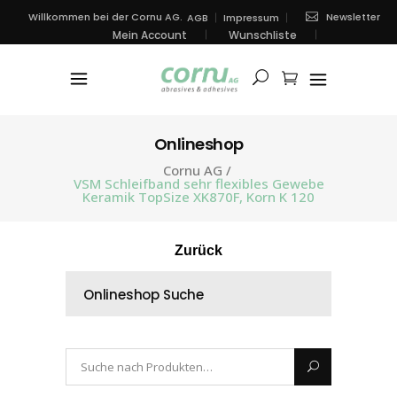
Newsletter
Willkommen bei der Cornu AG.
AGB
Impressum
Mein Account
Wunschliste
Onlineshop
Cornu AG
/
VSM Schleifband sehr flexibles Gewebe
Keramik TopSize XK870F, Korn K 120
Zurück
Onlineshop Suche