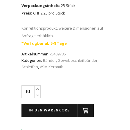
Verpackungsinhalt:
25 Stück
Preis:
CHF 2.25 pro Stück
Konfektionsprodukt, weitere Dimensionen auf
Anfrage erhältlich.
*Verfügbar ab 5-8 Tage
Artikelnummer:
75409786
Kategorien:
Bänder
,
Gewebeschleifbänder
,
Schleifen
,
VSM Keramik
VSM
Schleifband
sehr
IN DEN WARENKORB
flexibles
Gewebe
Keramik