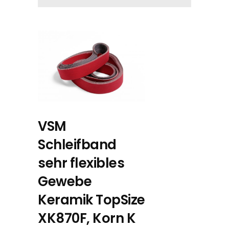
VSM
Schleifband
sehr flexibles
Gewebe
Keramik TopSize
XK870F, Korn K