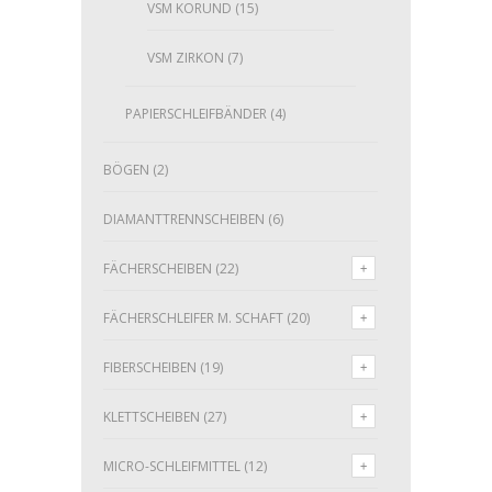
VSM KORUND
(15)
VSM ZIRKON
(7)
PAPIERSCHLEIFBÄNDER
(4)
BÖGEN
(2)
DIAMANTTRENNSCHEIBEN
(6)
FÄCHERSCHEIBEN
(22)
FÄCHERSCHLEIFER M. SCHAFT
(20)
FIBERSCHEIBEN
(19)
KLETTSCHEIBEN
(27)
MICRO-SCHLEIFMITTEL
(12)