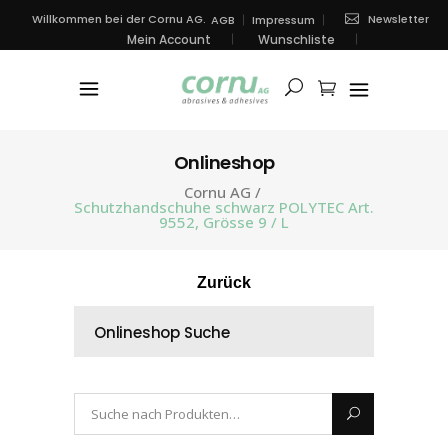
Newsletter
Willkommen bei der Cornu AG.
AGB
Impressum
Mein Account
Wunschliste
Onlineshop
Cornu AG
/
Schutzhandschuhe schwarz POLYTEC Art.
9552, Grösse 9 / L
Zurück
Onlineshop Suche