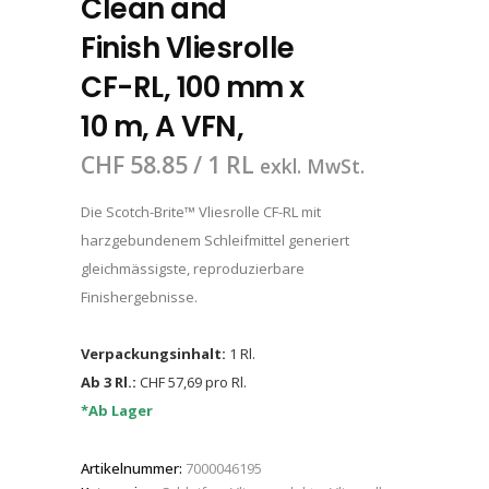
Clean and
Finish Vliesrolle
CF-RL, 100 mm x
10 m, A VFN,
CHF
58.85
/ 1 RL
exkl. MwSt.
Die Scotch-Brite™ Vliesrolle CF-RL mit
harzgebundenem Schleifmittel generiert
gleichmässigste, reproduzierbare
Finishergebnisse.
Verpackungsinhalt:
1 Rl.
Ab 3 Rl.:
CHF 57,69 pro Rl.
*Ab Lager
Artikelnummer:
7000046195