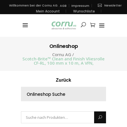
Newsletter
Willkommen bei der Cornu AG.
AGB
Impressum
Mein Account
Wunschliste
Onlineshop
Cornu AG
/
Scotch-Brite™ Clean and Finish Vliesrolle
CF-RL, 100 mm x 10 m, A VFN,
Zurück
Onlineshop Suche