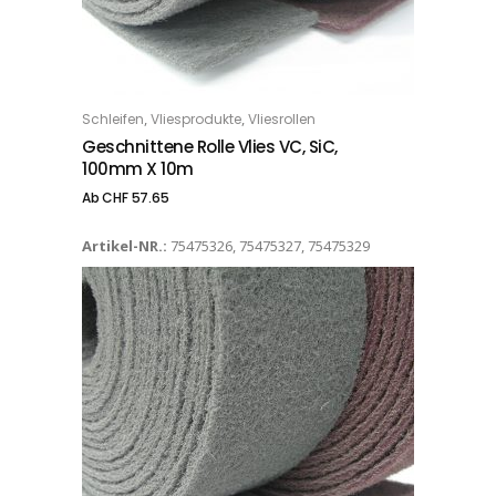
Dieses Produkt weist mehrere Varianten auf. Die Optionen können auf der Produktseite gewählt werden
,
,
Schleifen
Vliesprodukte
Vliesrollen
OPTIONS
Geschnittene Rolle Vlies VC, SiC,
100mm X 10m
Ab
CHF
57.65
Artikel-NR.:
75475326, 75475327, 75475329