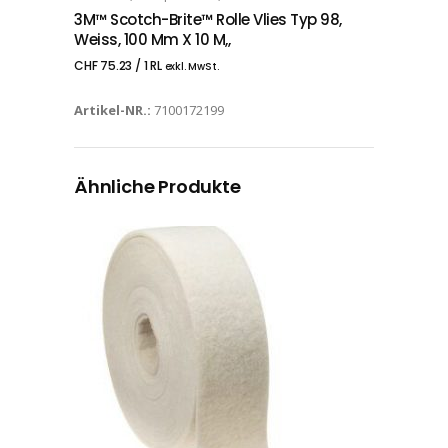
3M™ Scotch-Brite™ Rolle Vlies Typ 98,
Weiss, 100 Mm X 10 M,,
CHF
75.23
/ 1 RL
exkl. MwSt.
Artikel-NR.:
7100172199
Ähnliche Produkte