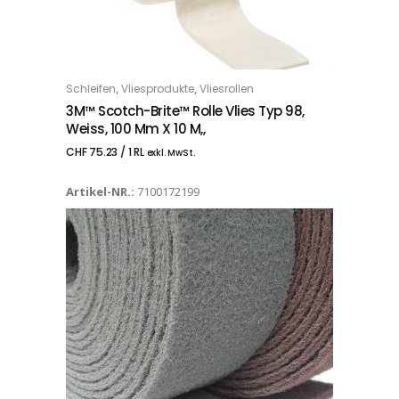
,
,
Schleifen
Vliesprodukte
Vliesrollen
IN DEN WARENKORB
3M™ Scotch-Brite™ Rolle Vlies Typ 98,
Weiss, 100 Mm X 10 M,,
CHF
75.23
/ 1 RL
exkl. MwSt.
Artikel-NR.:
7100172199