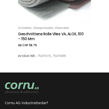
Dieses Produkt weist mehrere Varianten auf. Die Optionen können auf der Produktseite gewählt werden
,
,
Schleifen
Vliesprodukte
Vliesrollen
OPTIONS
Geschnittene Rolle Vlies VA, ALOX, 100
– 150 Mm
Ab
CHF
58.75
Artikel-NR.:
75475315, 75475895
Cornu AG Industriebedarf