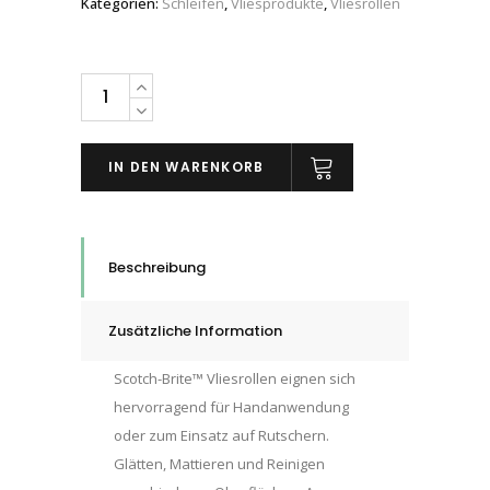
Kategorien:
Schleifen
,
Vliesprodukte
,
Vliesrollen
Scotch-
Brite™
Clean
IN DEN WARENKORB
and
Finish
Vliesrolle
CF-
Beschreibung
RL,
100
Zusätzliche Information
mm
x
Scotch-Brite™ Vliesrollen eignen sich
10
hervorragend für Handanwendung
m,
oder zum Einsatz auf Rutschern.
A
Glätten, Mattieren und Reinigen
VFN,