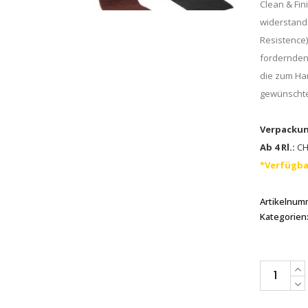
Clean & Fin
widerstand
Resistence)
fordernden 
die zum Ha
gewünschte
Verpackun
Ab 4 Rl.:
CHF
*Verfügba
Artikelnum
Kategorien
Scotch-
Brite™
Wear