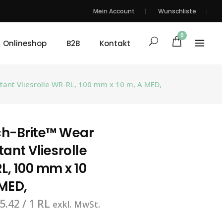
Mein Account
Wunschliste
0
Onlineshop
B2B
Kontakt
tant Vliesrolle WR-RL, 100 mm x 10 m, A MED,
ch-Brite™ Wear
tant Vliesrolle
, 100 mm x 10
MED,
5.42
/ 1 RL
exkl. MwSt.