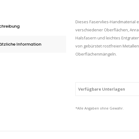
Resistant
Vliesrolle
Dieses Faservlies-Handmaterial e
WR-
chreibung
verschiedener Oberflächen, Anra
RL,
Halsfasern und leichtes Entgrate
100
ätzliche Information
von gebürstet rostfreien Metalle
mm
Oberflächenmängeln.
x
10
m,
A
MED,
Verfügbare Unterlagen
quantity
*Alle Angaben ohne Gewähr.