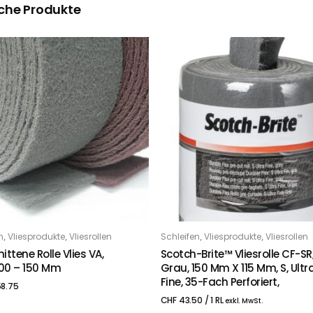
che Produkte
,
,
,
,
n
Vliesprodukte
Vliesrollen
Schleifen
Vliesprodukte
Vliesrollen
PTIONS
IN DEN WARENKORB
ttene Rolle Vlies VA,
Scotch-Brite™ Vliesrolle CF-SR
100 – 150 Mm
Grau, 150 Mm X 115 Mm, S, Ultr
Fine, 35-Fach Perforiert,
8.75
CHF
43.50
/ 1 RL
exkl. MwSt.