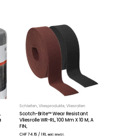
,
,
Schleifen
Vliesprodukte
Vliesrollen
IN DEN WARENKORB
,
Scotch-Brite™ Wear Resistant
a
Vliesrolle WR-RL, 100 Mm X 10 M, A
FIN,
CHF
74.15
/ 1 RL
exkl. MwSt.