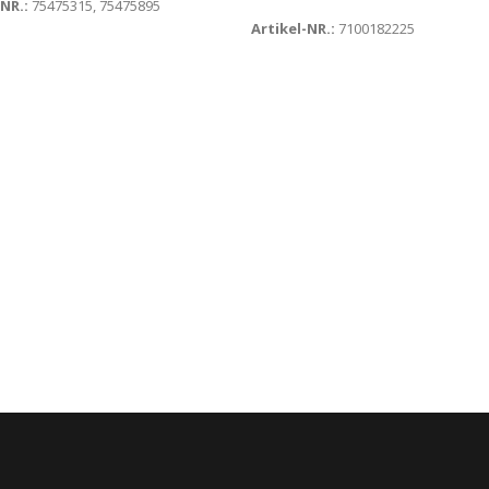
-NR.:
75475315, 75475895
Artikel-NR.:
7100182225