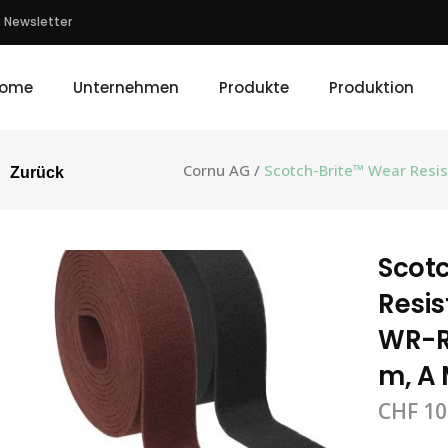
Newsletter
ome
Unternehmen
Produkte
Produktion
Cornu AG
/
Scotch-Brite™ Wear Resis
Zurück
Scot
Resis
WR-RL
m, A 
CHF
10