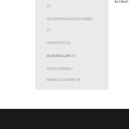
Artikel
(7)
GROBREINIGUNGSSCHEIBEN
(7)
HANDPADS
(5)
VLIESROLLEN
(9)
VLIESSCHEIBEN /
WINKELSCHLEIFER
(9)