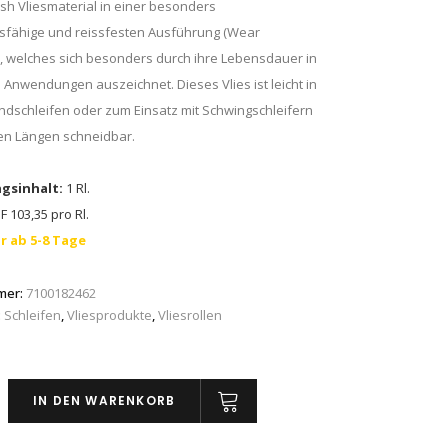
ish Vliesmaterial in einer besonders
sfähige und reissfesten Ausführung (Wear
, welches sich besonders durch ihre Lebensdauer in
Anwendungen auszeichnet. Dieses Vlies ist leicht in
ndschleifen oder zum Einsatz mit Schwingschleifern
n Längen schneidbar.
gsinhalt:
1 Rl.
 103,35 pro Rl.
r ab 5-8 Tage
mer:
7100182462
:
Schleifen
,
Vliesprodukte
,
Vliesrollen
IN DEN WARENKORB