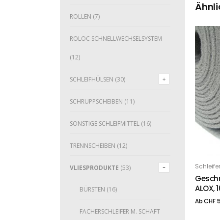
Ähnli
ROLLEN
(7)
ROLOC SCHNELLWECHSELSYSTEM
(12)
SCHLEIFHÜLSEN
(30)
SCHRUPPSCHEIBEN
(11)
SONSTIGE SCHLEIFMITTEL
(16)
TRENNSCHEIBEN
(12)
Dieses Produkt weist mehrere Varianten auf. Die Optionen können auf der Produktseite gewählt werden
Schleife
O
VLIESPRODUKTE
(53)
Geschni
ALOX, 
BÜRSTEN
(16)
Ab
CHF
5
FÄCHERSCHLEIFER M. SCHAFT