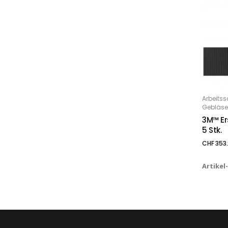
Arbeitss
IN
Gebläse
3M™ Ers
5 Stk.
CHF
353
Artikel