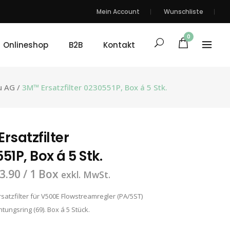
Mein Account
Wunschliste
0
Onlineshop
B2B
Kontakt
u AG
/
3M™ Ersatzfilter 0230551P, Box á 5 Stk.
rsatzfilter
51P, Box á 5 Stk.
3.90
/ 1 Box
exkl. MwSt.
satzfilter für V500E Flowstreamregler (PA/5ST)
htungsring (69). Box á 5 Stück.