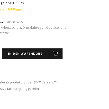
gsinhalt:
1 Box
r ab 5-8 Tage
mer:
7000042672
:
Arbeitsschutz
,
Druckluftregler
,
Gebläse- und
ysteme
IN DEN WARENKORB
n Zubehörprodukt für den 3M™ Versaflo™
usive Dichtungsring geliefert.