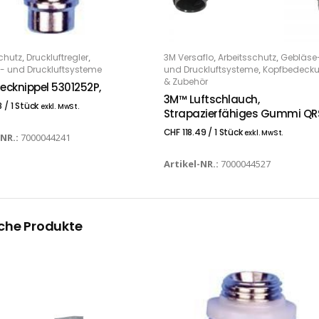
,
,
,
,
chutz
Druckluftregler
3M Versaflo
Arbeitsschutz
Gebläse
 DEN WARENKORB
IN DEN WARENKORB
,
- und Druckluftsysteme
und Druckluftsysteme
Kopfbedeck
& Zubehör
ecknippel 5301252P,
3M™ Luftschlauch,
8
/ 1 Stück
exkl. MwSt.
Strapazierfähiges Gummi QR
CHF
118.49
/ 1 Stück
exkl. MwSt.
-NR.:
7000044241
Artikel-NR.:
7000044527
che Produkte