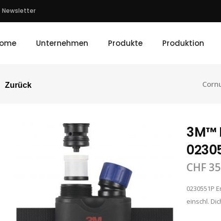
Newsletter
ome
Unternehmen
Produkte
Produktion
Corn
Zurück
3M™ E
02305
CHF
35
0230551P Er
einschl. Dic