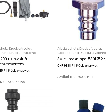
,
,
,
,
chutz
Druckluftregler
Arbeitsschutz
Druckluftregler
 DEN WARENKORB
IN DEN WARENKORB
- und Druckluftsysteme
Gebläse- und Druckluftsysteme
200+ Druckluft-
3M™ Stecknippel 5301252P,
chutzsystem,
CHF
91.38
/ 1 Stück
exkl. MwSt.
15
/ 1 Stück
exkl. MwSt.
Artikel-NR.:
7000044241
-NR.:
7000144498