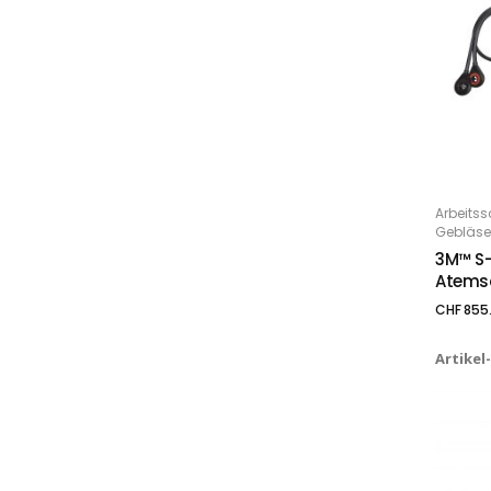
Arbeitss
IN
Gebläse
3M™ S-
Atems
CHF
855.
Artikel