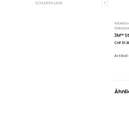
SCHLEIFEN
(369)
Arbeitss
IN
Gebläse
3M™ St
CHF
91.3
Artikel
Ähnli