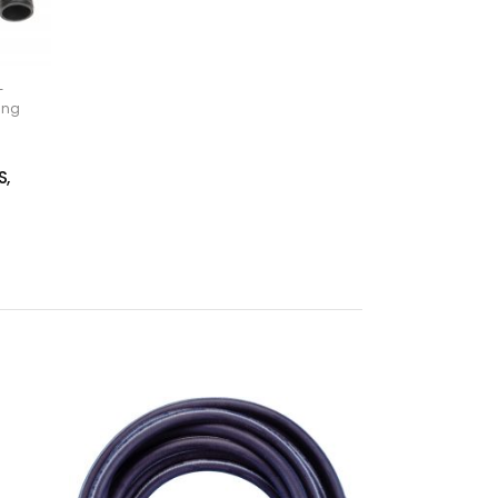
-
ung
S,