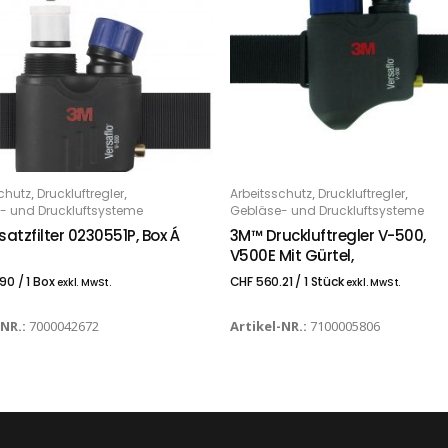
,
,
,
,
chutz
Druckluftregler
Arbeitsschutz
Druckluftregler
 DEN WARENKORB
IN DEN WARENKORB
- und Druckluftsysteme
Gebläse- und Druckluftsysteme
atzfilter 0230551P, Box Á
3M™ Druckluftregler V-500,
V500E Mit Gürtel,
.90
/ 1 Box
CHF
560.21
/ 1 Stück
exkl. MwSt.
exkl. MwSt.
-NR.:
7000042672
Artikel-NR.:
7100005806