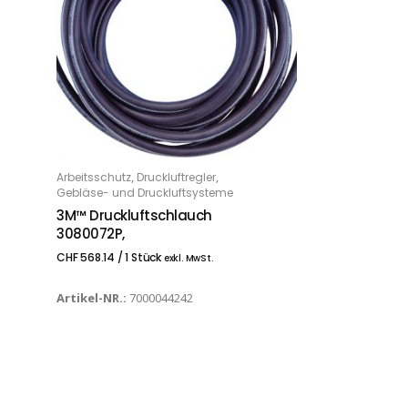
,
,
Arbeitsschutz
Druckluftregler
IN DEN WARENKORB
Gebläse- und Druckluftsysteme
3M™ Druckluftschlauch
3080072P,
CHF
568.14
/ 1 Stück
exkl. MwSt.
Artikel-NR.:
7000044242