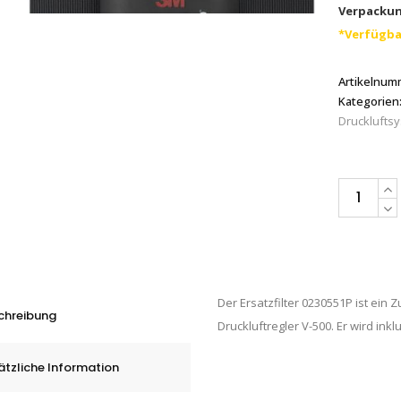
Verpackun
*Verfügba
Artikelnum
Kategorien
Drucklufts
3M™
Ersatzfilter
0230551P,
Box
á
Der Ersatzfilter 0230551P ist ei
5
chreibung
Druckluftregler V-500. Er wird inkl
Stk.
quantity
ätzliche Information