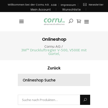
Newsletter
Willkommen bei der Cornu AG.
AGB
Impressum
Mein Account
Wunschliste
Onlineshop
Cornu AG
/
3M™ Druckluftregler V-500, V500E mit
Gürtel,
Zurück
Onlineshop Suche