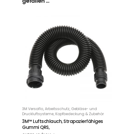
gefallen …
,
,
3M Versaflo
Arbeitsschutz
Gebläse- und
IN DEN WARENKORB
,
Druckluftsysteme
Kopfbedeckung & Zubehör
3M™ Luftschlauch, Strapazierfähiges
Gummi QRS,