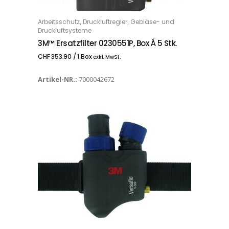
,
,
Arbeitsschutz
Druckluftregler
Gebläse- und
IN DEN WARENKORB
Druckluftsysteme
3M™ Ersatzfilter 0230551P, Box Á 5 Stk.
CHF
353.90
/ 1 Box
exkl. MwSt.
Artikel-NR.:
7000042672