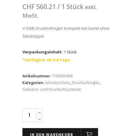
CHF
560.21
/ 1 Stück
exkl.
MwSt.
V-500E Druckluftregler komplett mit Gürtel ohne
Stecknippel
Verpackungsinhalt:
1 Stück
*Verfügbar ab 5-8 Tage
Artikelnummer:
7100005806
Kategorien:
Arbeitsschutz
,
Druckluftregler
,
Gebläse- und Druckluftsysteme
3M™
Druckluftregler
V-
IN DEN WARENKORB
500,