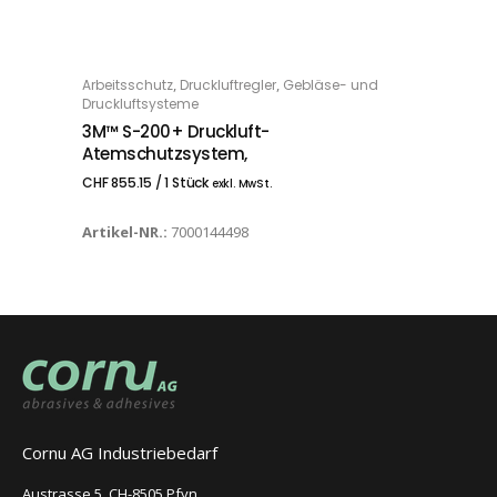
,
,
Arbeitsschutz
Druckluftregler
Gebläse- und
IN DEN WARENKORB
Druckluftsysteme
3M™ S-200+ Druckluft-
Atemschutzsystem,
CHF
855.15
/ 1 Stück
exkl. MwSt.
Artikel-NR.:
7000144498
Cornu AG Industriebedarf
Austrasse 5, CH-8505 Pfyn