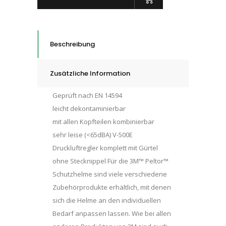
V500E
mit
Gürtel,
Beschreibung
quantity
Zusätzliche Information
Geprüft nach EN 14594
leicht dekontaminierbar
mit allen Kopfteilen kombinierbar
sehr leise (<65dBA) V-500E
Druckluftregler komplett mit Gürtel
ohne Stecknippel Für die 3M™ Peltor™
Schutzhelme sind viele verschiedene
Zubehörprodukte erhältlich, mit denen
sich die Helme an den individuellen
Bedarf anpassen lassen. Wie bei allen