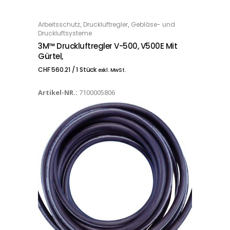
,
,
Arbeitsschutz
Druckluftregler
Gebläse- und
IN DEN WARENKORB
Druckluftsysteme
3M™ Druckluftregler V-500, V500E Mit
Gürtel,
CHF
560.21
/ 1 Stück
exkl. MwSt.
Artikel-NR.:
7100005806