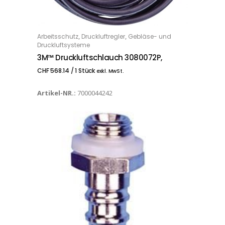
,
,
Arbeitsschutz
Druckluftregler
Gebläse- und
IN DEN WARENKORB
Druckluftsysteme
3M™ Druckluftschlauch 3080072P,
CHF
568.14
/ 1 Stück
exkl. MwSt.
Artikel-NR.:
7000044242