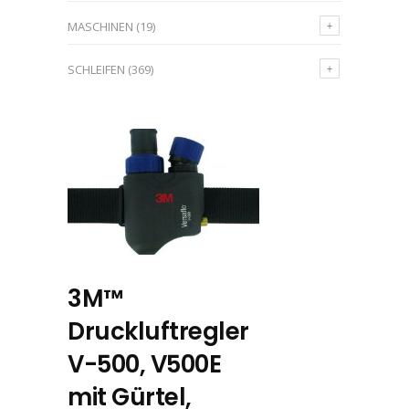
MASCHINEN
(19)
SCHLEIFEN
(369)
3M™
Druckluftregler
V-500, V500E
mit Gürtel,