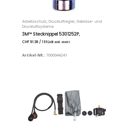
,
,
Arbeitsschutz
Druckluftregler
Gebläse- und
IN DEN WARENKORB
Druckluftsysteme
3M™ Stecknippel 5301252P,
CHF
91.38
/ 1 Stück
exkl. MwSt.
Artikel-NR.:
7000044241