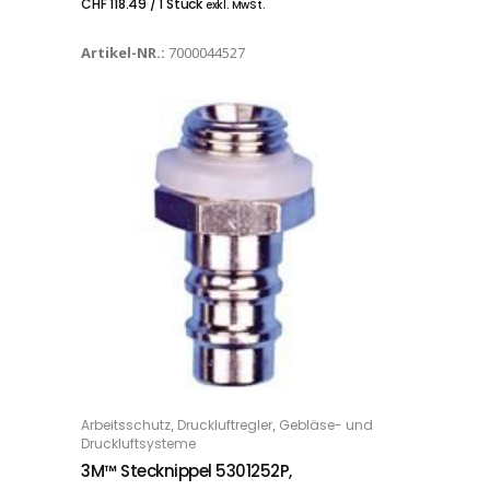
CHF
118.49
/ 1 Stück
exkl. MwSt.
Artikel-NR.:
7000044527
,
,
Arbeitsschutz
Druckluftregler
Gebläse- und
IN DEN WARENKORB
Druckluftsysteme
3M™ Stecknippel 5301252P,